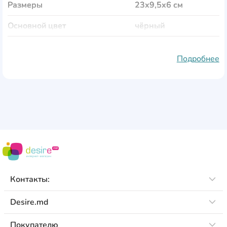
Размеры
23x9,5x6 см
Основной цвет
чёрный
Дополнительные цвета
розовый
Подробнее
Форма
овальная
Петли для принадлежностей
Да
С наполнением
Нет
Количество отделений
1
Количество отворотов
1
Вес
160 гр
Контакты:
Desire.md
Покупателю