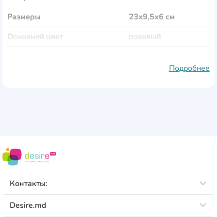
Размеры
23x9,5x6 см
Основной цвет
розовый
Форма
овальная
Подробнее
Петли для принадлежностей
Да
С наполнением
Нет
Количество отделений
1
Количество отворотов
1
Вес
160 гр
Контакты:
Desire.md