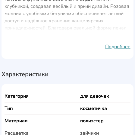
клубникой, создавая весёлый и яркий дизайн. Розовая
молния с удобными бегунками обеспечивает лёгкий
доступ и надёжное хранение канцелярских
принадлежностей. Благодаря овальной форме пенал
удобно помещается в рюкзак, а просторное
внутреннее отделение вмещает карандаши, ручки,
Подробнее
ластики и другие мелочи. Изготовлен из прочного и
качественного текстиля, что гарантирует
долговечность использования.
Характеристики
Категория
для девочек
Тип
косметичка
Материал
полиэстер
Расцветка
зайчики