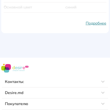
Основной цвет
синий
Дополнительные цвета
чёрный
Подробнее
Форма
овальная
Петли для принадлежностей
Да
С наполнением
Нет
Количество отделений
1
Количество отворотов
1
Вес
160 гр
Контакты:
Desire.md
Покупателю