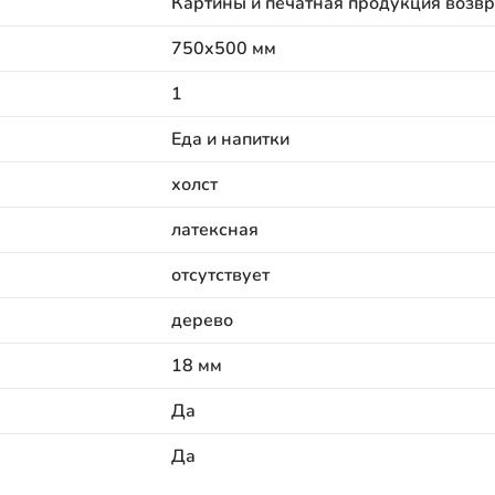
Картины и печатная продукция возвр
750x500 мм
1
Еда и напитки
холст
латексная
отсутствует
дерево
18 мм
Да
Да