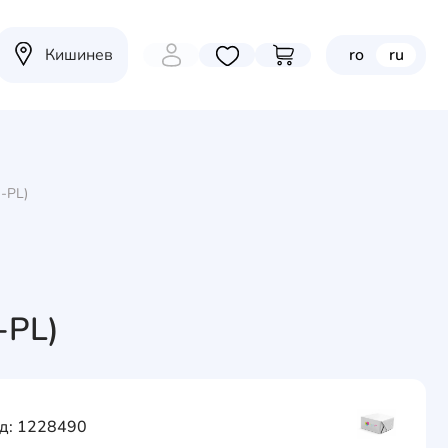
Кишинев
ro
ru
Избранные товары
Перейти в корзину
-PL)
-PL)
д: 1228490