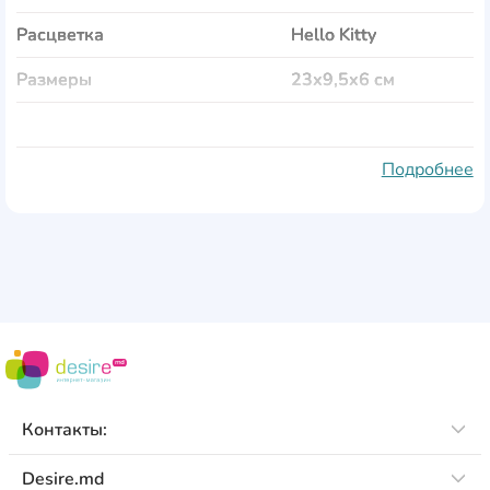
Расцветка
Hello Kitty
Размеры
23x9,5x6 см
Основной цвет
чёрный
Дополнительные цвета
розовый
Подробнее
Форма
овальная
Петли для принадлежностей
Да
С наполнением
Нет
Количество отделений
1
Количество отворотов
1
Контакты:
Вес
160 гр
Desire.md