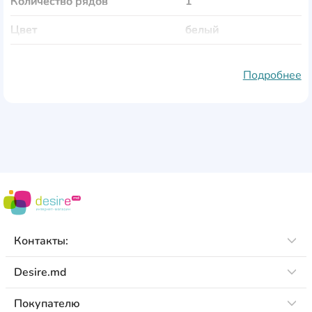
Количество рядов
1
Цвет
белый
Месторасположение
на стену
Подробнее
Монтаж
врезной
Размеры
55x125x11 мм
Контакты:
Desire.md
Покупателю