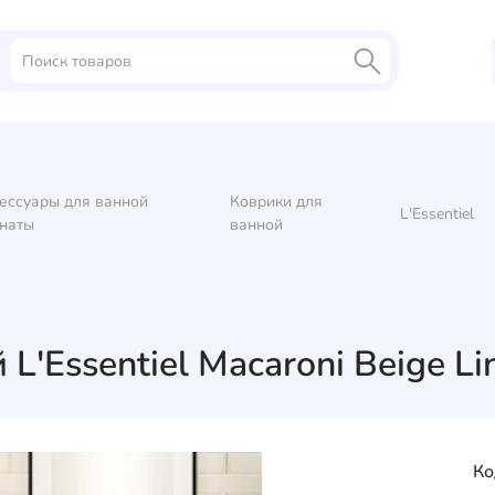
ессуары для ванной
Коврики для
L'Essentiel
наты
ванной
L'Essentiel Macaroni Beige L
Ко