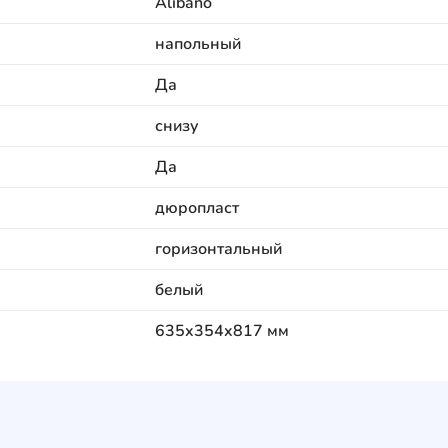
Alibano
напольный
Да
снизу
Да
дюропласт
горизонтальный
белый
635x354x817 мм