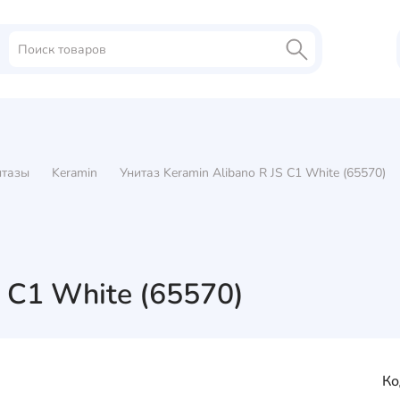
итазы
Keramin
Унитаз Keramin Alibano R JS C1 White (65570)
S C1 White (65570)
Ко