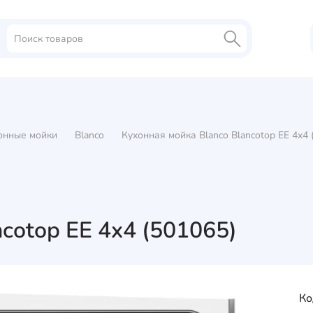
онные мойки
Blanco
Кухонная мойка Blanco Blancotop EE 4x4 
cotop EE 4x4 (501065)
Ко