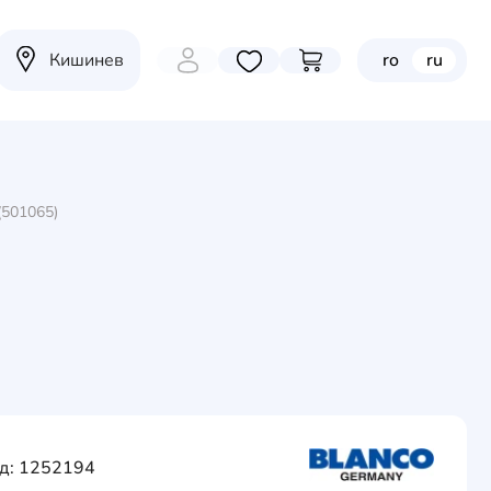
Кишинев
ro
ru
Избранные товары
Перейти в корзину
(501065)
д: 1252194