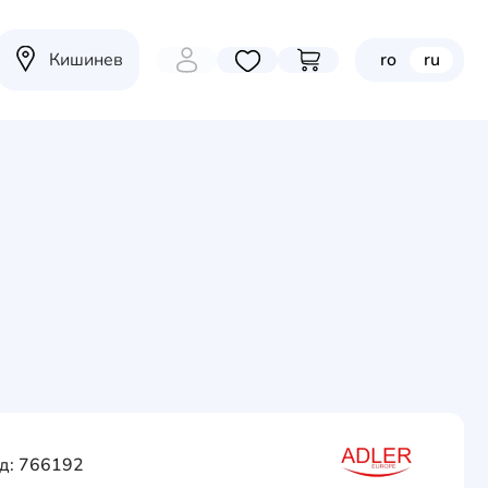
Кишинев
ro
ru
Избранные товары
Перейти в корзину
д: 766192