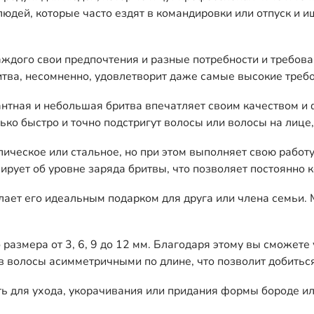
юдей, которые часто ездят в командировки или отпуск и ищ
аждого свои предпочтения и разные потребности и требова
итва, несомненно, удовлетворит даже самые высокие треб
гантная и небольшая бритва впечатляет своим качеством 
о быстро и точно подстригут волосы или волосы на лице, 
ическое или стальное, но при этом выполняет свою работ
рует об уровне заряда бритвы, что позволяет постоянно к
лает его идеальным подарком для друга или члена семьи.
 размера от 3, 6, 9 до 12 мм. Благодаря этому вы сможет
в волосы асимметричными по длине, что позволит добитьс
ь для ухода, укорачивания или придания формы бороде ил