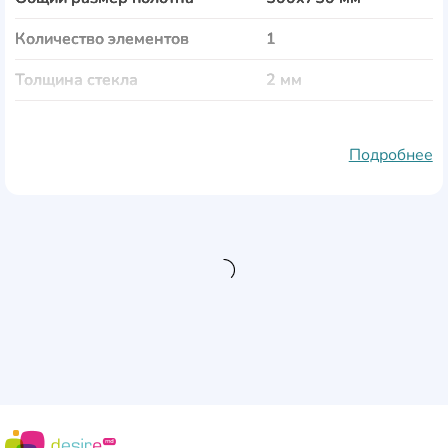
Количество элементов
1
Толщина стекла
2 мм
Тематика
Еда и напитки
Подробнее
Материал полотна
стекло
Рама
пластик
Защита от влаги
Да
Защита от выгорания
Да
Особенности
крепления входят в
комплект