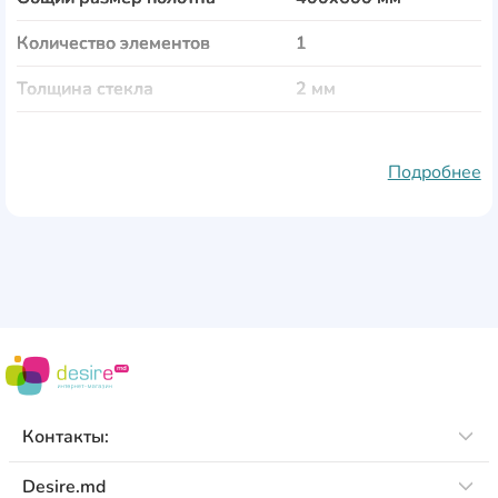
Количество элементов
1
Толщина стекла
2 мм
Тематика
Еда и напитки
Подробнее
Материал полотна
стекло
Рама
пластик
Защита от влаги
Да
Защита от выгорания
Да
Особенности
крепления входят в
комплект
Контакты:
Desire.md