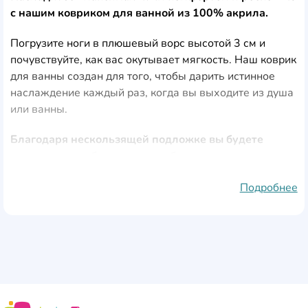
с нашим ковриком для ванной из 100% акрила.
Погрузите ноги в плюшевый ворс высотой 3 см и
почувствуйте, как вас окутывает мягкость. Наш коврик
для ванны создан для того, чтобы дарить истинное
наслаждение каждый раз, когда вы выходите из душа
или ванны.
Благодаря нескользящей подложке вы будете
чувствовать себя уверенно и безопасно.
Больше не нужно бояться поскользнуться и
Подробнее
поскользнуться на мокром полу ванной комнаты. Наш
коврик для ванной оснащен нескользящей подложкой,
обеспечивающей вашу безопасность и устойчивость.
Поддерживайте чистоту и гигиену в ванной комнате
благодаря антибактериальным свойствам.