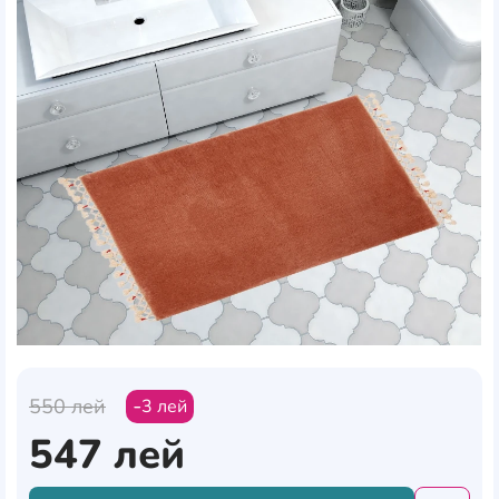
550
лей
3
лей
547
лей