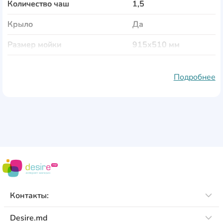
Количество чаш
1,5
Крыло
Да
Размер мойки
915х510 мм
Размер чаши
340х420 мм
Подробнее
Размер дополнительной чаши
155х300 мм
Глубина чаши
185 мм
Глубина дополнительной чаши
55 мм
Материал
нерж. сталь
Цвет
нерж. сталь
Тип поверхности
полированная
Контакты:
Толщина металла
0,8 мм
Desire.md