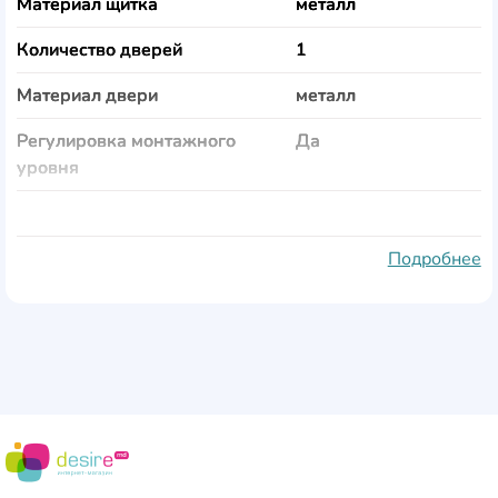
Материал щитка
металл
Количество дверей
1
Материал двери
металл
Регулировка монтажного
Да
уровня
Цвет
белый
Стандарт пыле и влагозащиты
44 IP
Подробнее
Замок
Да
Размеры
550x720x110 мм