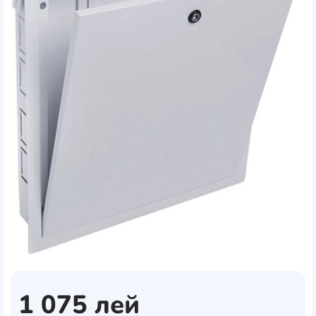
1 075
лей