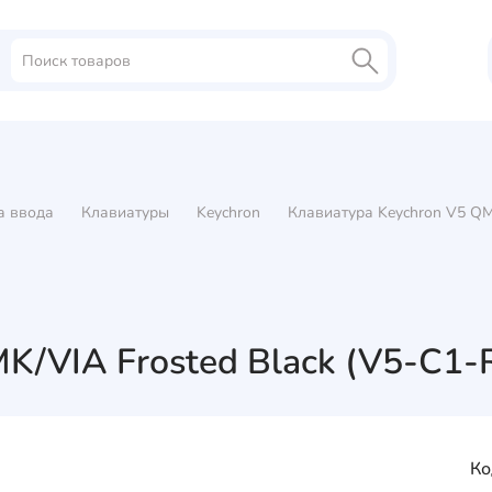
а ввода
Клавиатуры
Keychron
Клавиатура Keychron V5 QM
K/VIA Frosted Black (V5-C1-
Ко