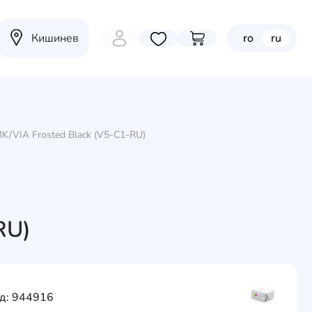
Кишинев
ro
ru
Избранные товары
Перейти в корзину
K/VIA Frosted Black (V5-C1-RU)
RU)
д: 944916