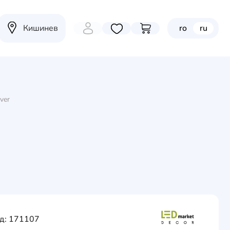
Кишинев
ro
ru
Избранные товары
Перейти в корзину
ver
д: 171107