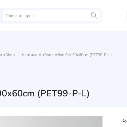
ArtShop
Картина ArtShop Wine Set 90x60cm (PET99-P-L)
90x60cm (PET99-P-L)
Ко