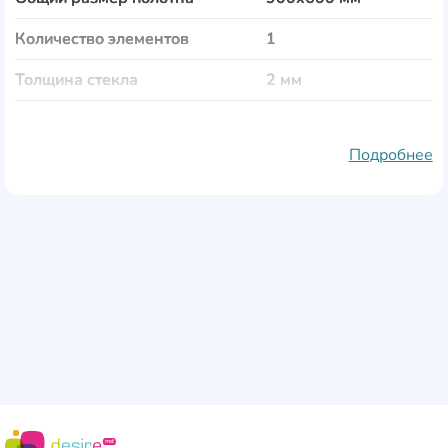
Количество элементов
1
Толщина стекла
2 мм
Тематика
Еда и напитки
Подробнее
Материал полотна
стекло
Рама
пластик
Защита от влаги
Да
Защита от выгорания
Да
Особенности
крепления входят в
комплект