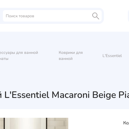
ессуары для ванной
Коврики для
L'Essentiel
наты
ванной
L'Essentiel Macaroni Beige P
Ко