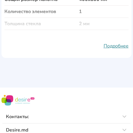
Количество элементов
1
Толщина стекла
2 мм
Тематика
Еда и напитки
Подробнее
Материал полотна
стекло
Рама
пластик
Защита от влаги
Да
Защита от выгорания
Да
Особенности
крепления входят в
комплект
Контакты:
Desire.md