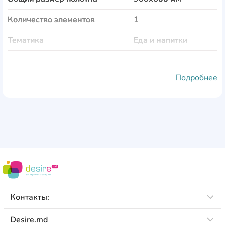
Количество элементов
1
Тематика
Еда и напитки
Материал полотна
холст
Подробнее
Тип краски
латексная
Рама
отсутствует
Материал подрамника
дерево
Толщина подрамника
18 мм
Защита от выгорания
Да
Галерейная натяжка
Да
Контакты:
Desire.md