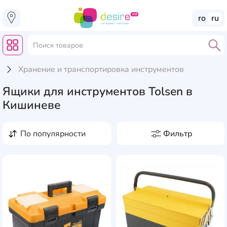
ro
ru
Хранение и транспортировка инструментов
Ящики для инструментов Tolsen в
Кишиневе
по популярности
Фильтр
Цена, лей
от
до
Производители
1
AddCardToFavourite
Add
ASR
1
Тип
Bosch
3
0
0
0
0
0
0
0
лоток
1