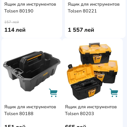
Ящик для инструментов
Ящик для инструментов
Ingco
3
Tolsen 80190
Tolsen 80221
AddCardToCart
AddC
JBM
1
157
лей
114
лей
1 557
лей
Keter
6
King Tony
4
AddCardToFavourite
AddC
Kistenberg
35
Kraft&Dele
1
Makita
4
Milwaukee
28
Neo Tools
2
Ящик для инструментов
Ящик для инструментов
Patrol
23
AddCardToCart
AddCa
Tolsen 80188
Tolsen 80203
Profmet
24