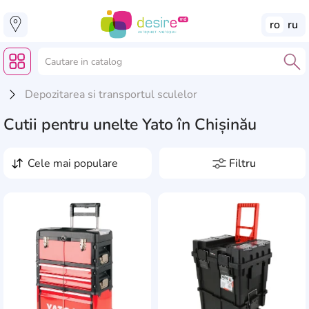
ro
ru
Depozitarea si transportul sculelor
Cutii pentru unelte Yato în Chișinău
cele mai populare
Filtru
Preț, lei
de la
pînă la
Producători
1
AddCardToFavourite
Add
ASR
1
Tip
Bosch
3
0
valiză
2
Crown
1
0
0
0