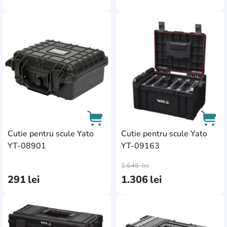
QBrick
31
AddCardToFavourite
Add
Raider
2
Ronix
12
RTRMAX
22
Stanley
28
Super-Bag
5
Tolsen
6
Cutie pentru scule Yato
Cutie pentru scule Yato
YT-08901
YT-09163
Topex
3
AddCardToCart
AddC
1.646
lei
Torin
1
291
lei
1.306
lei
Total Tools
5
Vorel
10
AddCardToFavourite
Add