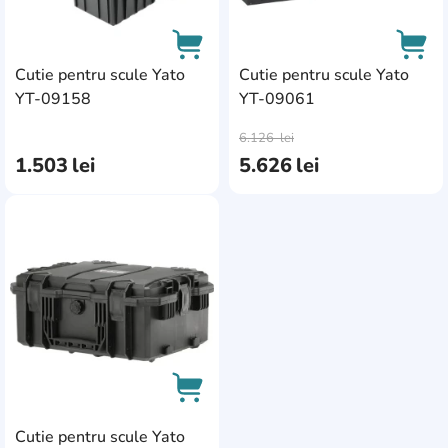
Cutie pentru scule Yato
Cutie pentru scule Yato
YT-09158
YT-09061
AddCardToCart
AddC
6.126
lei
1.503
lei
5.626
lei
AddCardToFavourite
Cutie pentru scule Yato