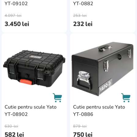
Ingco
3
YT-09102
YT-0882
AddCardToCart
AddC
JBM
1
4.097
lei
253
lei
3.450
lei
232
lei
Keter
6
King Tony
4
AddCardToFavourite
Add
Kistenberg
35
Kraft&Dele
1
Makita
4
Milwaukee
28
Neo Tools
2
Cutie pentru scule Yato
Cutie pentru scule Yato
Patrol
23
YT-08902
YT-0886
AddCardToCart
AddC
Profmet
24
630
lei
879
lei
Proline
5
582
lei
750
lei