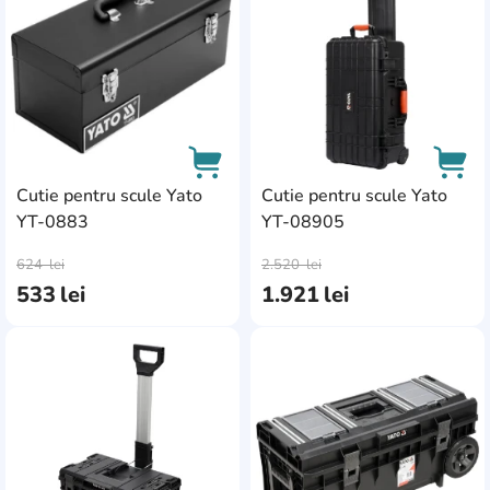
Cutie pentru scule Yato
Cutie pentru scule Yato
YT-0883
YT-08905
AddCardToCart
AddC
624
lei
2.520
lei
533
lei
1.921
lei
AddCardToFavourite
Add