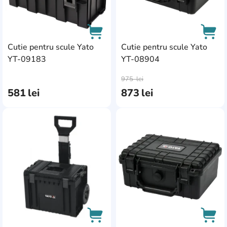
Cutie pentru scule Yato
Cutie pentru scule Yato
YT-09183
YT-08904
AddCardToCart
AddC
975
lei
581
lei
873
lei
AddCardToFavourite
Add