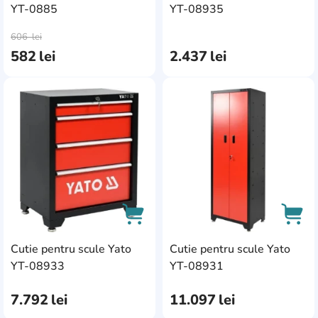
YT-0885
YT-08935
AddCardToCart
AddC
606
lei
582
lei
2.437
lei
AddCardToFavourite
Add
Cutie pentru scule Yato
Cutie pentru scule Yato
AddCardToCart
AddC
YT-08933
YT-08931
7.792
lei
11.097
lei