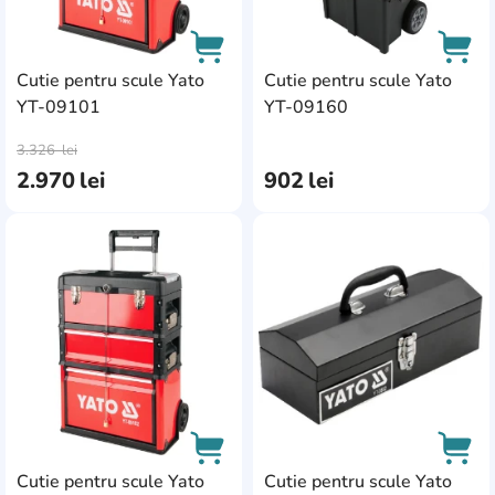
cărucior
5
Curver
1
0
0
0
0
0
0
0
dulap
4
Deli
1
Cutie pentru scule Yato
Cutie pentru scule Yato
0
0
0
set cutie
1
DeWalt
YT-09101
YT-09160
31
0
0
0
AddCardToCart
AddC
cutie
21
0
Dyllu
3
3.326
lei
0
0
0
0
0
2.970
lei
902
lei
Einhell
8
EMTOP
3
AddCardToFavourite
Add
Enders
4
Gadget
3
Harden
2
Hikoki
8
Hoegert
13
Cutie pentru scule Yato
Cutie pentru scule Yato