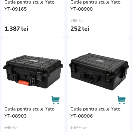
Cutie pentru scule Yato
Cutie pentru scule Yato
YT-09165
YT-08900
AddCardToCart
AddC
269
lei
1.387
lei
252
lei
AddCardToFavourite
Add
Cutie pentru scule Yato
Cutie pentru scule Yato
YT-08903
YT-08906
AddCardToCart
AddC
845
lei
1.377
lei