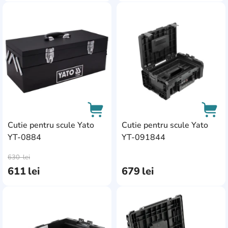
AddCardToFavourite
Add
Cutie pentru scule Yato
Cutie pentru scule Yato
YT-0884
YT-091844
AddCardToCart
AddC
630
lei
611
lei
679
lei
AddCardToFavourite
Add