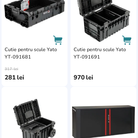
Cutie pentru scule Yato
Cutie pentru scule Yato
YT-091681
YT-091691
AddCardToCart
AddC
317
lei
281
lei
970
lei
AddCardToFavourite
Add