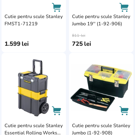
Cutie pentru scule Stanley
Cutie pentru scule Stanley
FMST1-71219
Jumbo 19'' (1-92-906)
AddCardToCart
AddC
811
lei
1.599
lei
725
lei
AddCardToFavourite
Add
Cutie pentru scule Stanley
Cutie pentru scule Stanley
AddCardToCart
AddC
Essential Rolling Worksho
Jumbo (1-92-908)