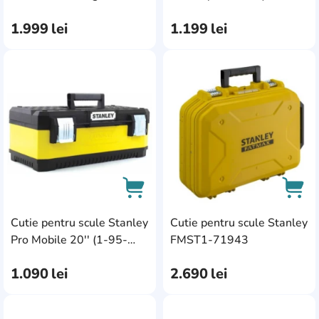
(STST1-80151)
1.999
lei
1.199
lei
AddCardToFavourite
Add
Cutie pentru scule Stanley
Cutie pentru scule Stanley
AddCardToCart
AddC
Pro Mobile 20'' (1-95-
FMST1-71943
612)
1.090
lei
2.690
lei