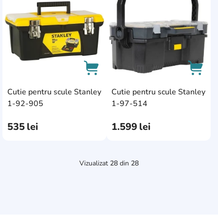
Cutie pentru scule Stanley
Cutie pentru scule Stanley
AddCardToCart
AddCa
1-92-905
1-97-514
535
lei
1.599
lei
Vizualizat
28
din
28