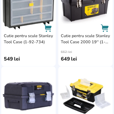
Wadfow
4
Wokin
1
Yato
33
Zipower
1
Cutie pentru scule Stanley
Cutie pentru scule Stanley
Tool Case (1-92-734)
Tool Case 2000 19'' (1-
AddCardToCart
AddC
92-066)
662
lei
549
lei
649
lei
AddCardToFavourite
Add