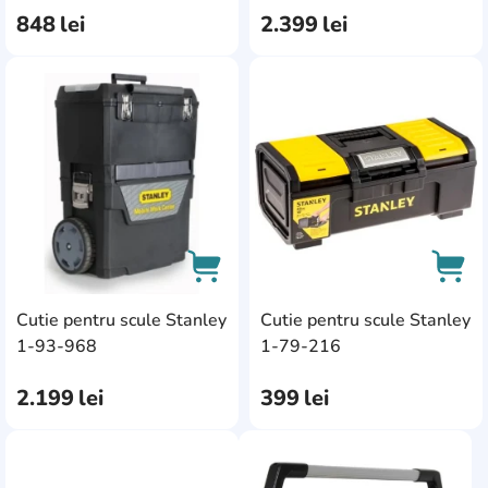
848
lei
2.399
lei
AddCardToFavourite
Add
Cutie pentru scule Stanley
Cutie pentru scule Stanley
AddCardToCart
AddC
1-93-968
1-79-216
2.199
lei
399
lei
AddCardToFavourite
AddC