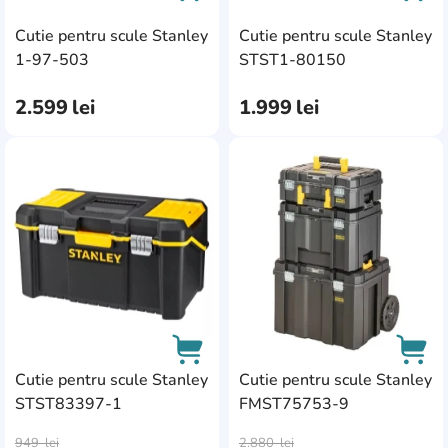
Cutie pentru scule Stanley
Cutie pentru scule Stanley
AddCardToCart
AddC
1-97-503
STST1-80150
2.599
lei
1.999
lei
AddCardToFavourite
Add
Cutie pentru scule Stanley
Cutie pentru scule Stanley
STST83397-1
FMST75753-9
AddCardToCart
AddC
949
lei
2.880
lei