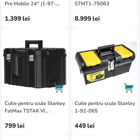
Ingco
3
AddCardToCart
AddC
Pro Mobile 24'' (1-97-
STMT1-75063
506)
JBM
1
1.399
lei
8.999
lei
Keter
6
King Tony
4
AddCardToFavourite
Add
Kistenberg
35
Kraft&Dele
1
Makita
4
Milwaukee
28
Neo Tools
2
Cutie pentru scule Stanley
Cutie pentru scule Stanley
Patrol
AddCardToCart
AddC
23
FatMax TSTAK VI
1-92-065
(FMST1-71971)
Profmet
24
799
lei
449
lei
Proline
5