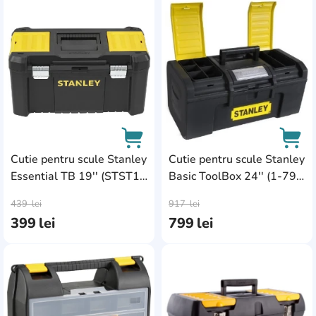
QBrick
AddCardToFavourite
Add
31
Raider
2
Ronix
12
RTRMAX
22
Stanley
28
Super-Bag
5
Cutie pentru scule Stanley
Cutie pentru scule Stanley
Essential TB 19'' (STST1-
Basic ToolBox 24'' (1-79-
Tolsen
6
AddCardToCart
AddC
75521)
218)
439
lei
917
lei
Topex
3
399
lei
799
lei
Torin
1
Total Tools
5
AddCardToFavourite
Add
Vorel
10