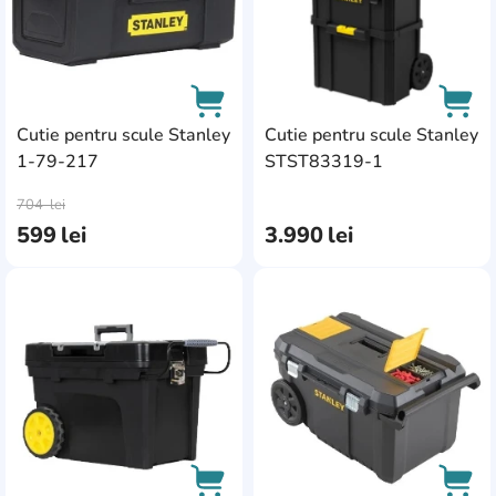
Cutie pentru scule Stanley
Cutie pentru scule Stanley
1-79-217
STST83319-1
AddCardToCart
AddC
704
lei
599
lei
3.990
lei
AddCardToFavourite
Add