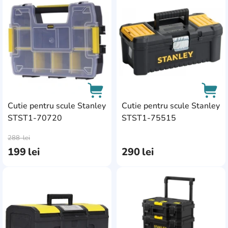
AddCardToFavourite
Add
Cutie pentru scule Stanley
Cutie pentru scule Stanley
STST1-70720
STST1-75515
AddCardToCart
AddC
288
lei
199
lei
290
lei
AddCardToFavourite
Add