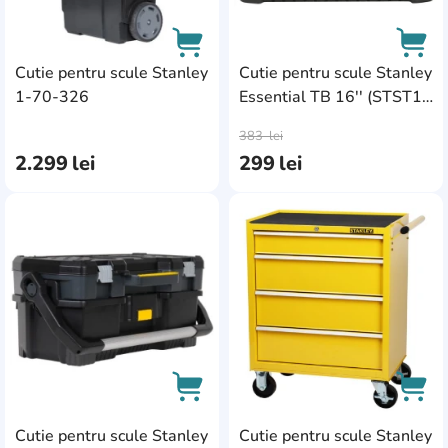
cărucior
2
Curver
1
0
0
0
set cutie
2
Deli
1
Cutie pentru scule Stanley
Cutie pentru scule Stanley
cutie
23
DeWalt
1-70-326
Essential TB 16'' (STST1-
31
0
0
0
0
0
AddCardToCart
AddC
75518)
Dyllu
3
383
lei
2.299
lei
299
lei
Einhell
8
EMTOP
3
AddCardToFavourite
Add
Enders
4
Gadget
3
Harden
2
Hikoki
8
Hoegert
13
Cutie pentru scule Stanley
Cutie pentru scule Stanley