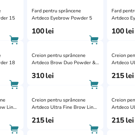
AddCardToFavourite
AddCardToFavour
e
Fard pentru sprâncene
Fard pent
AddCardToCart
AddCardToCart
der 15
Artdeco Eyebrow Powder 5
Artdeco E
100
lei
100
lei
AddCardToFavourite
AddCardToFavour
e
Creion pentru sprâncene
Creion pen
AddCardToCart
AddCardToCart
der 18
Artdeco Brow Duo Powder &
Artdeco Ul
Liner 16
32
310
lei
215
lei
AddCardToFavourite
AddCardToFavour
ene
Creion pentru sprâncene
Creion pen
AddCardToCart
AddCardToCart
ow Liner
Artdeco Ultra Fine Brow Liner
Artdeco Ul
21
15
215
lei
215
lei