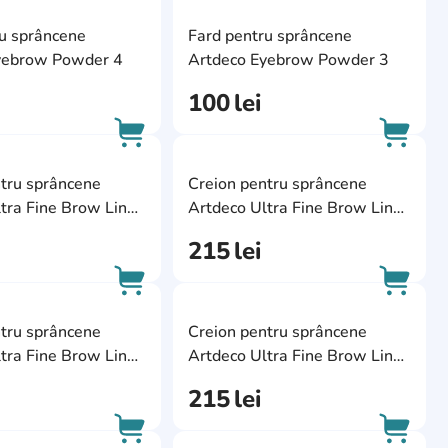
ite
AddCardToFavourite
AddCa
ru sprâncene
Fard pentru sprâncene
AddCardToCart
AddCa
yebrow Powder 4
Artdeco Eyebrow Powder 3
100
lei
ite
AddCardToFavourite
AddCa
tru sprâncene
Creion pentru sprâncene
AddCardToCart
AddCa
tra Fine Brow Liner
Artdeco Ultra Fine Brow Liner
29
215
lei
ite
AddCardToFavourite
AddCa
tru sprâncene
Creion pentru sprâncene
AddCardToCart
AddCa
tra Fine Brow Liner
Artdeco Ultra Fine Brow Liner
12
215
lei