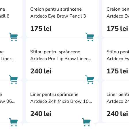
AddCardToFavourite
AddCardToFavour
ene
Creion pentru sprâncene
Creion pen
AddCardToCart
AddCardToCart
cil 6
Artdeco Eye Brow Pencil 3
Artdeco Ey
175
lei
175
lei
AddCardToFavourite
AddCardToFavour
ne
Stilou pentru sprâncene
Stilou pen
AddCardToCart
AddCardToCart
 Liner
Artdeco Pro Tip Brow Liner
Artdeco E
15
28
240
lei
175
lei
AddCardToFavourite
AddCardToFavour
e
Liner pentru sprâncene
Liner pent
AddCardToCart
AddCardToCart
row 06
Artdeco 24h Micro Brow 10
Artdeco 2
Grey Brown
Medium B
240
lei
240
lei