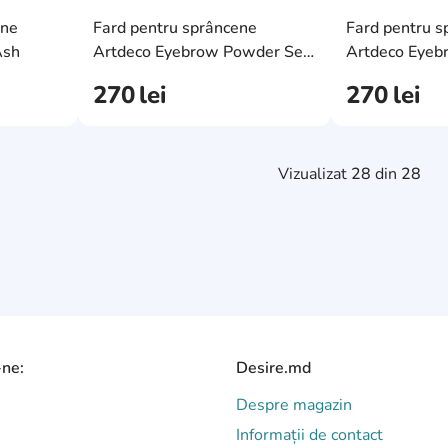
AddCardToFavourite
AddCardToFavourit
ene
Fard pentru sprâncene
Fard pentru s
AddCardToCart
AddCardToCart
Ash
Artdeco Eyebrow Powder Set
Artdeco Eyeb
1 Light Medium
2 Medium Da
270
lei
270
lei
Vizualizat
28
din
28
-ne:
Desire.md
Despre magazin
Informații de contact