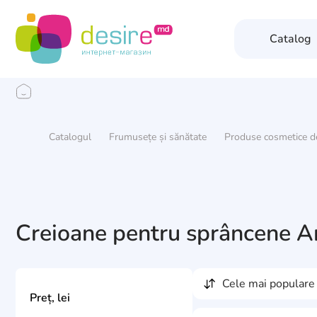
Catalog
Catalogul
Frumusețe și sănătate
Produse cosmetice d
Creioane pentru sprâncene Ar
cele mai populare
Preț, lei