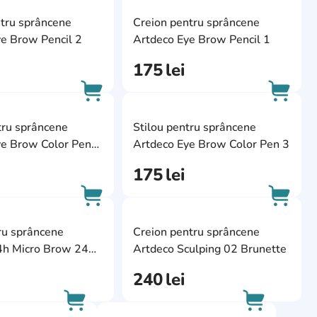
ite
AddCardToFavourite
AddCa
tru sprâncene
Creion pentru sprâncene
AddCardToCart
AddCa
e Brow Pencil 2
Artdeco Eye Brow Pencil 1
175
lei
ite
AddCardToFavourite
AddCa
tru sprâncene
Stilou pentru sprâncene
AddCardToCart
AddCa
ye Brow Color Pen
Artdeco Eye Brow Color Pen 3
175
lei
ite
AddCardToFavourite
AddCa
ru sprâncene
Creion pentru sprâncene
AddCardToCart
AddCa
4h Micro Brow 24
Artdeco Sculping 02 Brunette
rown
240
lei