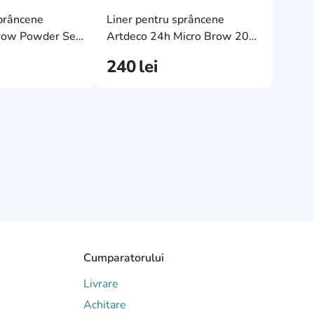
e
AddCardToFavourite
AddCardToF
prâncene
Liner pentru sprâncene
AddCardToCart
AddCardToC
row Powder Set
Artdeco 24h Micro Brow 20
rk
Deep Brown
240
lei
Cumparatorului
Livrare
Achitare