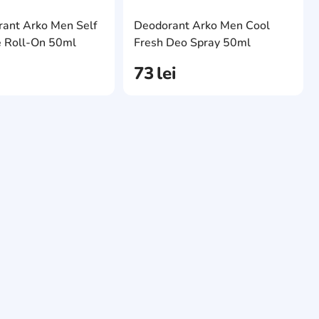
ite
AddCardToFavourite
AddCa
rant Arko Men Self
Deodorant Arko Men Сool
AddCardToCart
AddCa
e Roll-On 50ml
Fresh Deo Spray 50ml
73
lei