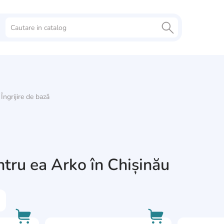
Îngrijire de bază
tru ea Arko în Chișinău