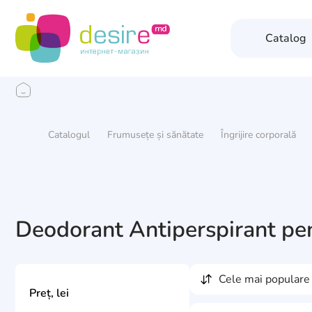
Catalog
Catalogul
Frumusețe și sănătate
Îngrijire corporală
Deodorant Antiperspirant pen
cele mai populare
Preț, lei