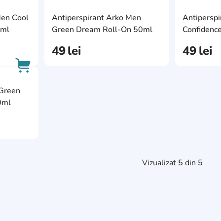
AddCardToFavourite
AddCardToFavour
Men Сool
Antiperspirant Arko Men
Antiperspi
AddCardToCart
AddCardToCart
0ml
Green Dream Roll-On 50ml
Confidenc
49
lei
49
lei
AddCardToFavourite
Green
AddCardToCart
0ml
Vizualizat
5
din
5