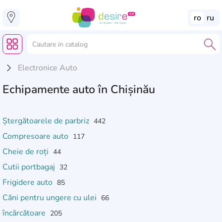
ro
ru
Electronice Auto
Echipamente auto în Chișinău
Ștergătoarele de parbriz
442
Compresoare auto
117
Cheie de roți
44
Cutii portbagaj
32
Frigidere auto
85
Căni pentru ungere cu ulei
66
încărcătoare
205