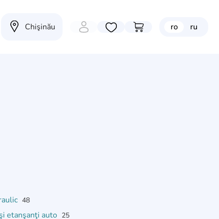
Chişinău
ro
ru
Избранные товары
Перейти в корзину
raulic
48
şi etanşanţi auto
25