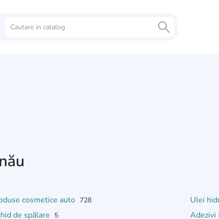
inău
oduse cosmetice auto
Ulei hid
728
chid de spălare
Adezivi 
5