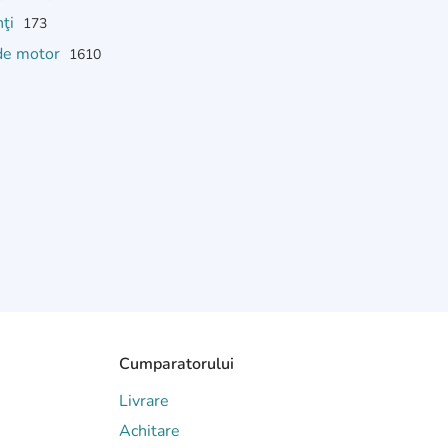
nţi
173
 de motor
1610
Cumparatorului
Livrare
Achitare