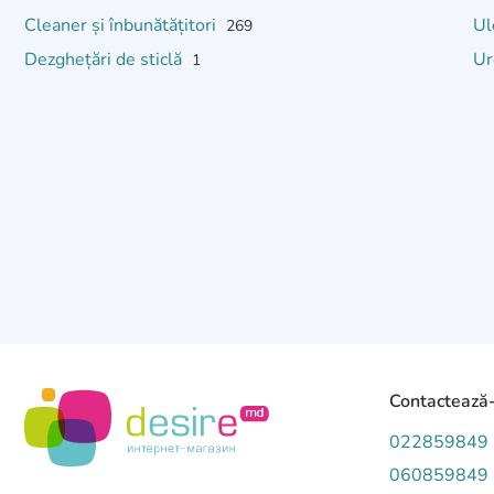
Cleaner și înbunătățitori
Ul
269
Dezghețări de sticlă
U
1
Contactează
022859849
060859849