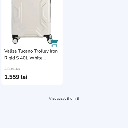
Valiză Tucano Trolley Iron
Rigid S 40L White
AddCardToCart
(BTRIR-S-W)
2.999
lei
1.559
lei
Vizualizat
9
din
9