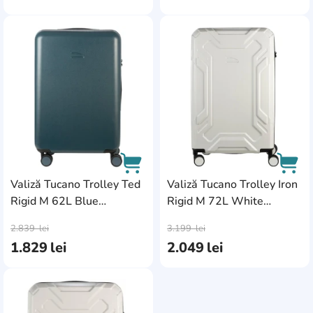
AddCardToFavourite
Add
Valiză Tucano Trolley Ted
Valiză Tucano Trolley Iron
Rigid M 62L Blue
Rigid M 72L White
AddCardToCart
AddC
(BTRTED-M-BS)
(BTRIR-M-W)
2.839
lei
3.199
lei
1.829
lei
2.049
lei
AddCardToFavourite