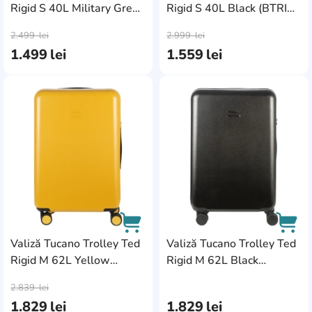
Wenger
1
Rigid S 40L Military Green
Rigid S 40L Black (BTRIR-
AddCardToCart
AddC
(BTRTED-S-VM)
S-BK)
XD Design
1
2.499
lei
2.999
lei
1.499
lei
1.559
lei
Xiaomi
1
AddCardToFavourite
Add
Valiză Tucano Trolley Ted
Valiză Tucano Trolley Ted
Rigid M 62L Yellow
Rigid M 62L Black
AddCardToCart
AddC
(BTRTED-M-Y)
(BTRTED-M-BK)
2.839
lei
1.829
lei
1.829
lei